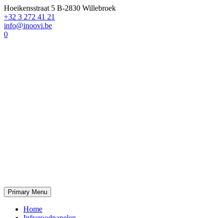
Hoeikensstraat 5 B-2830 Willebroek
+32 3 272 41 21
info@inoovi.be
0
Primary Menu
Home
Infraroodpanelen